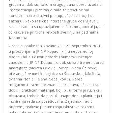
grupama, dok su, tokom drugog dana pored uvoda u
interpretaciju i planiranje rada sa posetiocima
koristeći interpretativni pristup, učesnici mogli da
saznaju i kako različite interesne grupe doživljavaju
rad i saradnju sa upravljačem zaštićenog područja, a i
to kakve se prirodne retkosti sve kriju na padinama
Kopaonika.
Učesnici obuke realizovane 20. i 21. septembra 2021.
u prostorijama JP NP Kopaonik (i u neposrednoj
okolini) bili su čuvari prirode i šumarski inženjeri
zaposleni u JP NP Kopaonik, dok su kao treneri, pored
andragoga (Violeta Orlović Lovren i Neda Čairović)
bile angažovane i koleginice sa Šumarskog fakulteta
(Marina Nonić i Jelena Nedeljković). Pored
mogućnosti razmene znanja i iskustava, učesnici su
dobili i praktičan materijal, koji bi, u formi priručnika i
obrazaca, trebalo da posluži unapređenju planiranja i
inoviranju rada sa posetiocima. Zajednički rad u
pripremi, realizaciji i sumiranju iskustava tokom i
nakon obuke, još jednom je potvrdio da andragozi