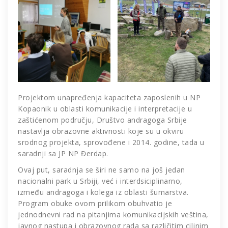
Projektom unapređenja kapaciteta zaposlenih u NP
Kopaonik u oblasti komunikacije i interpretacije u
zaštićenom području, Društvo andragoga Srbije
nastavlja obrazovne aktivnosti koje su u okviru
srodnog projekta, sprovođene i 2014. godine, tada u
saradnji sa JP NP Đerdap.
Ovaj put, saradnja se širi ne samo na još jedan
nacionalni park u Srbiji, već i interdsiciplinarno,
između andragoga i kolega iz oblasti šumarstva.
Program obuke ovom prilikom obuhvatio je
jednodnevni rad na pitanjima komunikacijskih veština,
javnog nastupa i obrazovnog rada sa različitim ciljnim