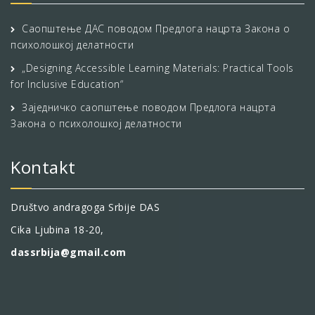
Саопштење ДАС поводом Предлога нацрта Закона о
психолошкој делатности
„Designing Accessible Learning Materials: Practical Tools
for Inclusive Education“
Заједничко саопштење поводом Предлога нацрта
Закона о психолошкој делатности
Kontakt
Društvo andragoga Srbije DAS
Cika Ljubina 18-20,
dassrbija@gmail.com