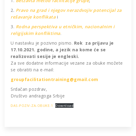
1.
Betzavta metod facilitacije grupe
,
2.
Pravo na grad i njegov nerazdvojiv potencijal za
rešavanje konflikata
i
3.
Rodna perspektiva u etničkim, nacionalnim i
religijskim konfliktima
.
U nastavku je pozivno pismo.
Rok za prijavu je
17.10.2021. godine, a jezik na kome će se
realizovati sesije je engleski.
Za sve dodatne informacije vezane za obuke možete
se obratiti na e-mail:
groupfacilitationtraining@gmail.com
Srdačan pozdrav,
Društvo andragoga Srbije
DAS-POZIV-ZA-OBUKE-1
Download