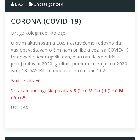
DAS
Uncategorized
CORONA (COVID-19)
Drage koleginice i kolege,
O svim aktivnostima DAS nastavićemo redovno da
vas obaveštavamo čim nam prilike u vezi sa COVID-19
to dozvole. Andragoški dan, planiran da se održi u
prvoj polovini 2020. godine, pomera se za jesen 2020.
Broj 18 DAS Biltena objavicemo u junu 2020.
Budite zdravi!
Srdačan andragoški pozdrav
S
(2m)
V
(2m)
I
(2m)
M
(2m)
A
!
UO DAS