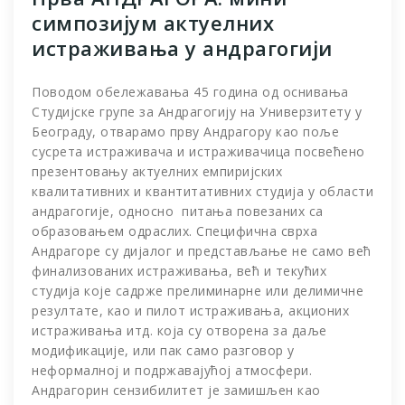
симпозијум актуелних
истраживања у андрагогији
Поводом обележавања 45 година од оснивања
Студијске групе за Андрагогију на Универзитету у
Београду, отварамо прву Андрагору као поље
сусрета истраживача и истраживачица посвећено
презентовању актуелних емпиријских
квалитативних и квантитативних студија у области
андрагогије, односно питања повезаних са
образовањем одраслих. Специфична сврха
Андрагоре су дијалог и представљање не само већ
финализованих истраживања, већ и текућих
студија које садрже прелиминарне или делимичне
резултате, као и пилот истраживања, акционих
истраживања итд. која су отворена за даље
модификације, или пак само разговор у
неформалној и подржавајућој атмосфери.
Андрагорин сензибилитет је замишљен као