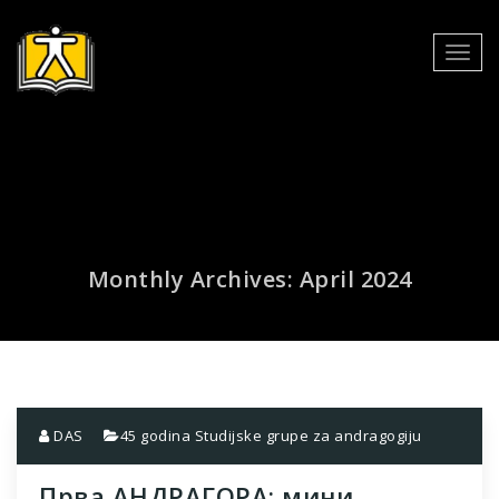
Skip
to
Toggl
content
navig
Monthly Archives: April 2024
DAS
45 godina Studijske grupe za andragogiju
Прва АНДРАГОРА: мини