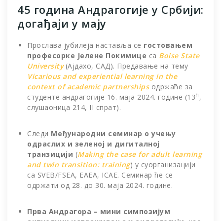
45 година Андрагогије у Србији:
догађаји у мају
Прослава јубилеја наставља се
гостовањем
професорке
Јелене Покимице
са
Boise State
University
(Ајдахо, САД). Предавање на тему
Vicarious
and
experiential
learning
in
the
context
of
academic
partnerships
одржаће за
h
студенте андрагогије 16. маја 2024. године (13
,
слушаоница 214, II спрат).
Следи
Међународни семинар о учењу
одраслих и зеленој и дигиталној
транзицији
(
Making
the
case
for
adult
learning
and
twin
transition
:
training
) у суорганизацији
са SVEB/FSEA, EAEA, ICAE. Семинар ће се
одржати од 28. до 30. маја 2024. године.
Прва Андрагора – мини симпозијум