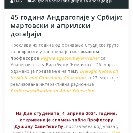
DAS
45 godina Studijske grupe za andragogiju
45 година Андрагогије у Србији:
мартовски и априлски
догађаји
Прослава 45 година од оснивања Студијске групе
за андрагогију започела је
гостовањем
професорке
Reginе Egetenmeyer-Neher
са
Универзитета у Вирцбургу (Немачка) – 26. марта
одржано је предавање на тему
Dialogic Research
in Adult and Continuing Education
, а 27. марта је
реализована интерактивна радионица
Professionalisation in Adult Education
.
На Дан студената, 4. априла 2024. године,
о
ткривена је
спомен-табла Професору
Душану Савићевићу
,
постављена код улаза у
салу 211 на другом спрату нашег факултета
.
Ова