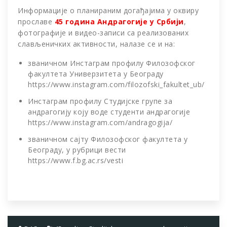
Информације о планираним догађајима у оквиру
прославе
45 година Андрагогије у Србији
,
фотографије и видео-записи са реализованих
слављеничких активности, налазе се и на:
званичном Инстаграм профилу Филозофског
факултета Универзитета у Београду
https://www.instagram.com/filozofski_fakultet_ub/
Инстаграм профилу Студијске групе за
андрагогију коју воде студенти андрагогије
https://www.instagram.com/andragogija/
званичном сајту Филозофског факултета у
Београду, у рубрици вести
https://www.f.bg.ac.rs/vesti