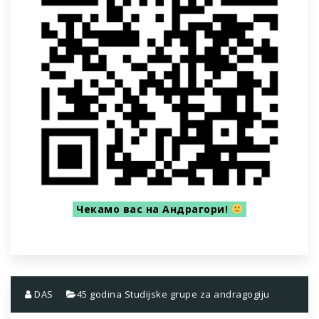
Чекамо вас на Андрагори!
DAS
45 godina Studijske grupe za andragogiju