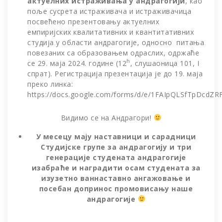
актуелних истраживања у андрагогији
, као
поље сусрета истраживача и истраживачица
посвећено презентовању актуелних
емпиријских квалитативних и квантитативних
студија у области андрагогије, односно питања
повезаних са образовањем одраслих, одржаће
h
се 29. маја 2024. године (12
, слушаоница 101, I
спрат). Регистрација презентација је до 19. маја
преко линка:
https://docs.google.com/forms/d/e/1FAIpQLSfTpDcdZR
Видимо се на Андрагори!
У месецу мају наставници и сарадници
Студијске групе за андрагогију и три
генерације студената андрагогије
изабраће и наградити осам студената за
изузетно ваннаставно ангажовање и
посебан допринос промовисању наше
андрагогије