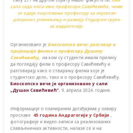
сала сада носи име професора Савићевића, чиме
се одаје поштовање професору за изузетан
допринос утемељењу и развоју Студијске групе
за андрагогију.
Организовано је
Биоскопско вече: разговор и
пројекција филма о професору Душану
Савићевићу
, на ком су студенти имали прилику
да погледају филм о професору Савићевићу и
разговарају како о стварању филма које је
студентско дело, тако и о професору Савићевићу.
Биоскопско вече је организовано у сали
„Душан Савићевић“
, 9. априла 2024. године.
Информације о планираним догађајима у оквиру
прославе
45 година Андрагогије у Србији
,
фотографије и видео-записи са реализованих
слављеничких активности, налазе се и на: