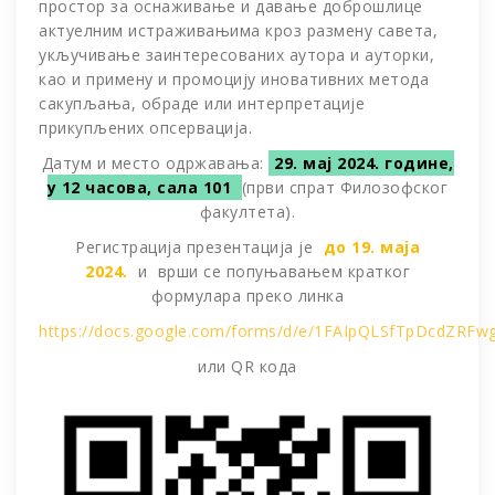
простор за оснаживање и давање доброшлице
актуелним истраживањима кроз размену савета,
укључивање заинтересованих аутора и ауторки,
као и примену и промоцију иновативних метода
сакупљања, обраде или интерпретације
прикупљених опсервација.
Датум и место одржавања:
29. мај 2024. године,
у 12 часова, сала 101
(први спрат Филозофског
факултета).
Регистрација презентација је
до 19. маја
2024.
и врши се попуњавањем кратког
формулара преко линка
https://docs.google.com/forms/d/e/1FAIpQLSfTpDcdZRFw
или QR кода